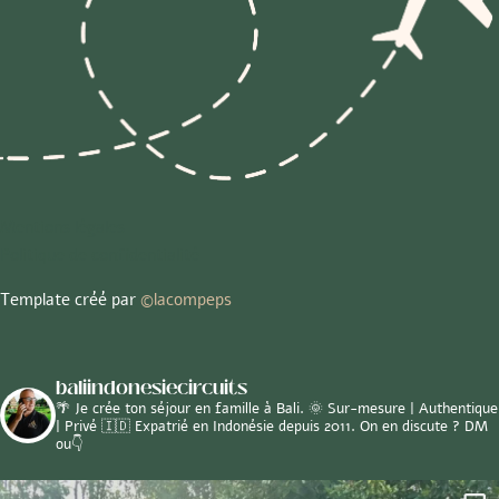
Mentions légales
Politique de confidentialité
Template créé par
©
lacompeps
baliindonesiecircuits
🌴 Je crée ton séjour en famille à Bali.
🌞 Sur-mesure | Authentique
| Privé
🇮🇩 Expatrié en Indonésie depuis 2011.
On en discute ? DM
ou👇