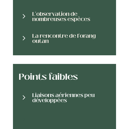
L'observation de
5
nombreuses espèces
La rencontre de l'orang
5
outan
Points faibles
Liaisons aériennes peu
5
développées
5