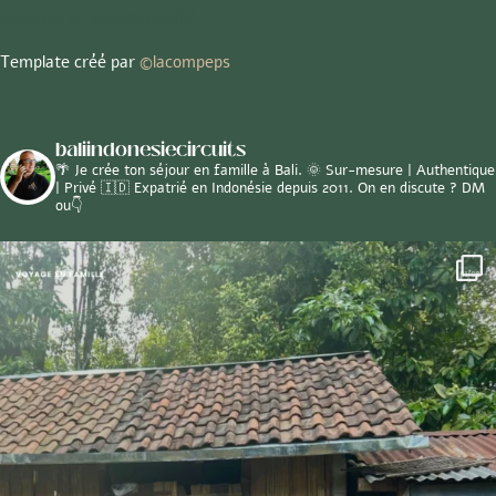
Politique de confidentialité
Template créé par
©
lacompeps
baliindonesiecircuits
🌴 Je crée ton séjour en famille à Bali.
🌞 Sur-mesure | Authentique
| Privé
🇮🇩 Expatrié en Indonésie depuis 2011.
On en discute ? DM
ou👇